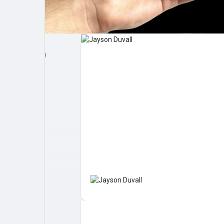
Post popolari
Giochi
Film
Lavori
offerte
finanziamenti