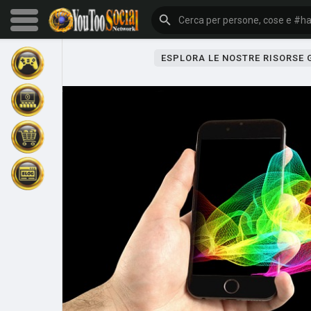
ESPLORA LE NOSTRE RISORSE
Sfoglia gli eventi
I miei eventi
Sfoglia gli articoli
Gli ultimi prodotti
Forum
Esplorare