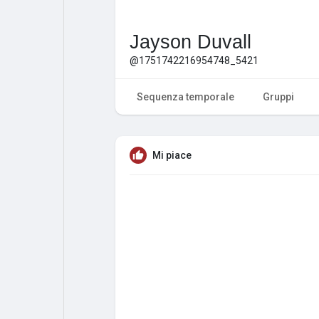
Jayson Duvall
@1751742216954748_5421
Sequenza temporale
Gruppi
Mi piace