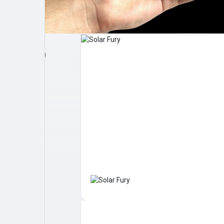
Post popolari
Giochi
Film
Lavori
offerte
finanziamenti