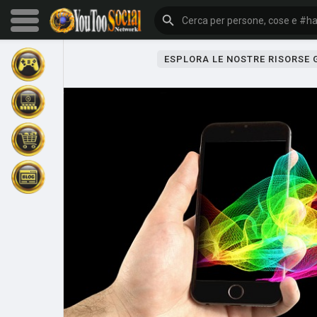
ESPLORA LE NOSTRE RISORSE
Sfoglia gli eventi
I miei eventi
Sfoglia gli articoli
Gli ultimi prodotti
Forum
Esplorare