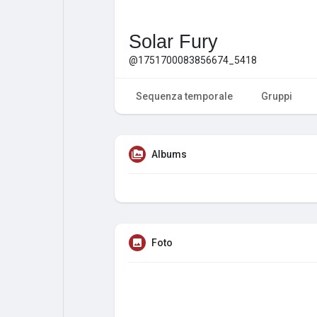
Solar Fury
@1751700083856674_5418
Sequenza temporale
Gruppi
Albums
Foto