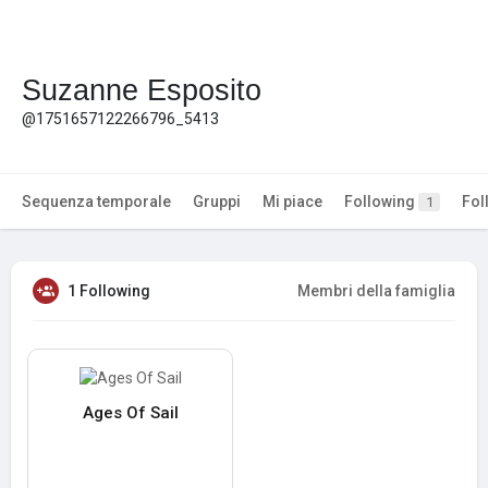
Suzanne Esposito
@1751657122266796_5413
Sequenza temporale
Gruppi
Mi piace
Following
Fol
1
1 Following
Membri della famiglia
Ages Of Sail