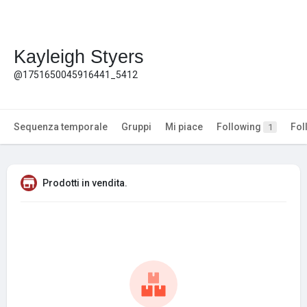
Kayleigh Styers
@1751650045916441_5412
Sequenza temporale
Gruppi
Mi piace
Following
Fol
1
Prodotti in vendita.