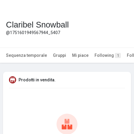
Claribel Snowball
@1751601949567944_5407
Sequenza temporale
Gruppi
Mi piace
Following
Fol
1
Prodotti in vendita.