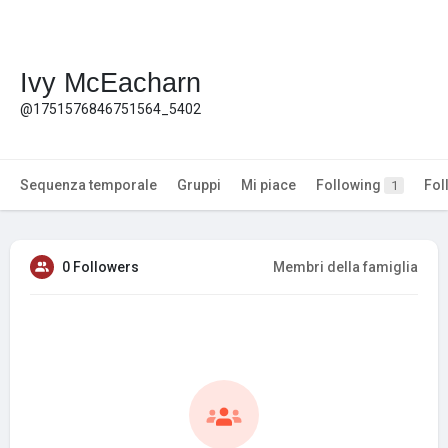
Ivy McEacharn
@1751576846751564_5402
Sequenza temporale
Gruppi
Mi piace
Following
Fol
1
0 Followers
Membri della famiglia