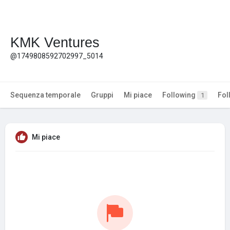
KMK Ventures
@1749808592702997_5014
Sequenza temporale
Gruppi
Mi piace
Following
Fol
1
Mi piace