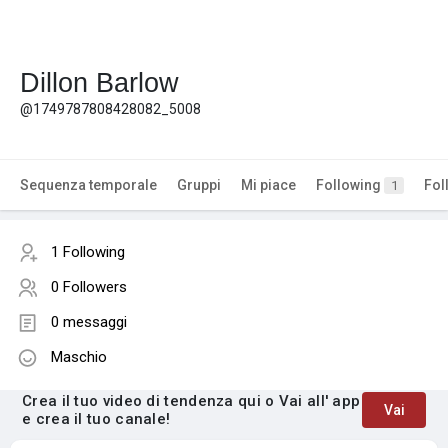
Dillon Barlow
@1749787808428082_5008
Sequenza temporale
Gruppi
Mi piace
Following
Fol
1
1 Following
0 Followers
0 messaggi
Maschio
Crea il tuo video di tendenza qui o Vai all' app
Vai
e crea il tuo canale!