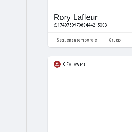
Rory Lafleur
@1749759970894442_5003
Sequenza temporale
Gruppi
0 Followers