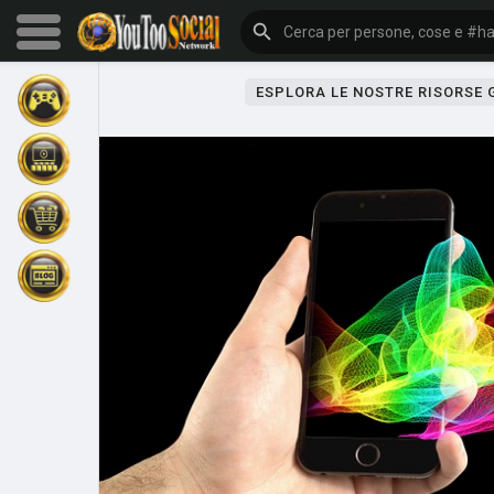
ESPLORA LE NOSTRE RISORSE
Sfoglia gli eventi
I miei eventi
Sfoglia gli articoli
Gli ultimi prodotti
Forum
Esplorare