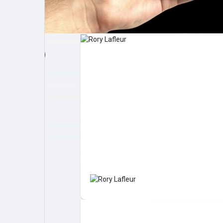
Post popolari
Giochi
Film
Lavori
offerte
finanziamenti