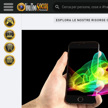
ESPLORA LE NOSTRE RISORSE
Sfoglia gli eventi
I miei eventi
Sfoglia gli articoli
Gli ultimi prodotti
Forum
Esplorare