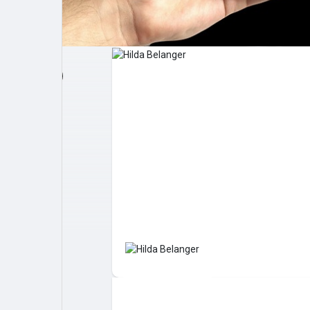
Post popolari
Giochi
Film
Lavori
offerte
finanziamenti