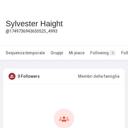
Sylvester Haight
@1749736943650525_4993
Sequenza temporale
Gruppi
Mi piace
Following
Fol
1
0 Followers
Membri della famiglia