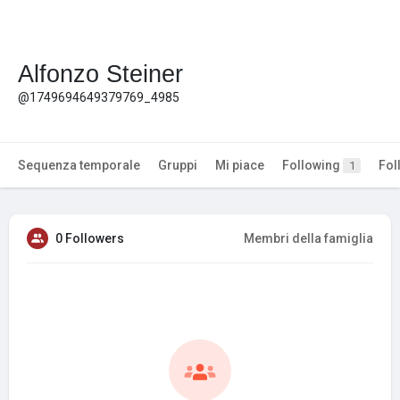
Alfonzo Steiner
@1749694649379769_4985
Sequenza temporale
Gruppi
Mi piace
Following
Fol
1
0 Followers
Membri della famiglia