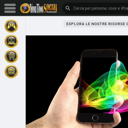
ESPLORA LE NOSTRE RISORSE
Sfoglia gli eventi
I miei eventi
Sfoglia gli articoli
Gli ultimi prodotti
Forum
Esplorare