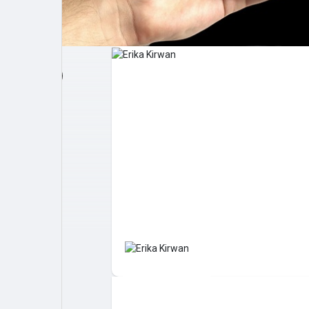
Post popolari
Giochi
Film
Lavori
offerte
finanziamenti