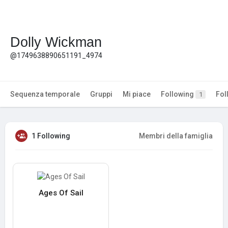
Dolly Wickman
@1749638890651191_4974
Sequenza temporale
Gruppi
Mi piace
Following
Fol
1
1 Following
Membri della famiglia
Ages Of Sail