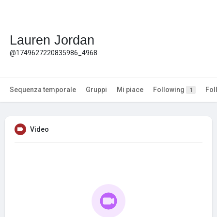
Lauren Jordan
@1749627220835986_4968
Sequenza temporale
Gruppi
Mi piace
Following
Fol
1
Video