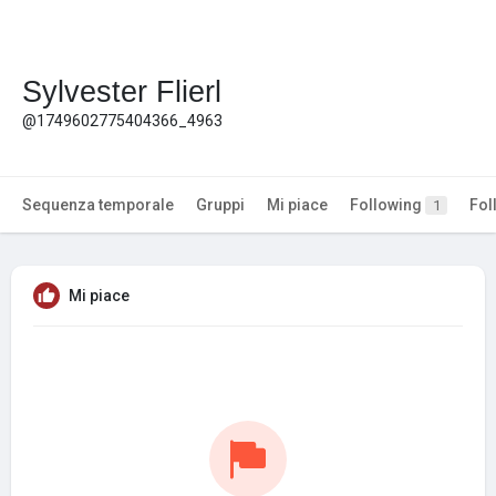
Sylvester Flierl
@1749602775404366_4963
Sequenza temporale
Gruppi
Mi piace
Following
Fol
1
Mi piace