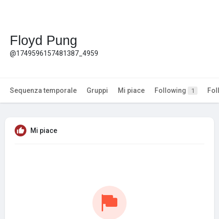
Floyd Pung
@1749596157481387_4959
Sequenza temporale
Gruppi
Mi piace
Following
Fol
1
Mi piace