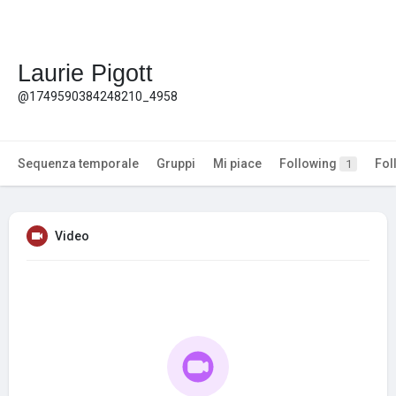
Laurie Pigott
@1749590384248210_4958
Sequenza temporale
Gruppi
Mi piace
Following
Fol
1
Video