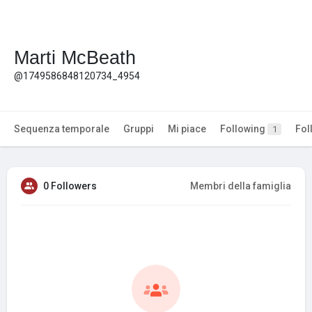
Marti McBeath
@1749586848120734_4954
Sequenza temporale
Gruppi
Mi piace
Following
Fol
1
0 Followers
Membri della famiglia