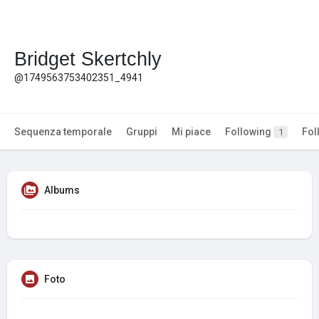
Bridget Skertchly
@1749563753402351_4941
Sequenza temporale
Gruppi
Mi piace
Following
Fol
1
Albums
Foto