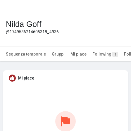
Nilda Goff
@1749536214605318_4936
Sequenza temporale
Gruppi
Mi piace
Following
Fol
1
Mi piace