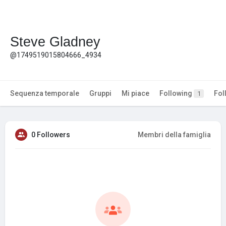
Steve Gladney
@1749519015804666_4934
Sequenza temporale
Gruppi
Mi piace
Following
Fol
1
0 Followers
Membri della famiglia