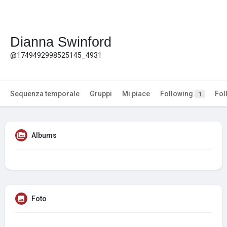
Dianna Swinford
@1749492998525145_4931
Sequenza temporale
Gruppi
Mi piace
Following
Fol
1
Albums
Foto