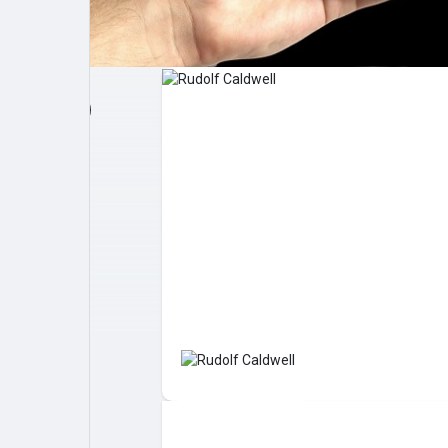
Post popolari
Giochi
Film
Lavori
offerte
finanziamenti