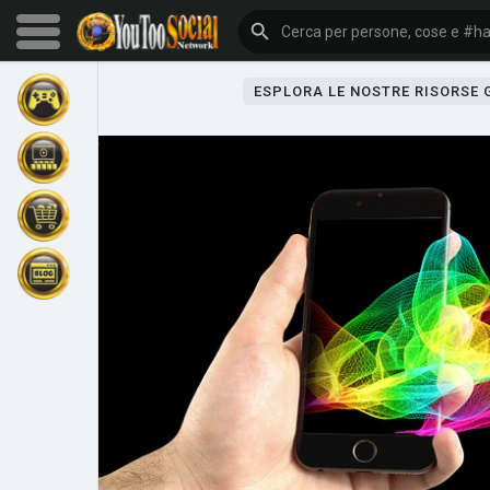
ESPLORA LE NOSTRE RISORSE
Sfoglia gli eventi
I miei eventi
Sfoglia gli articoli
Gli ultimi prodotti
Forum
Esplorare