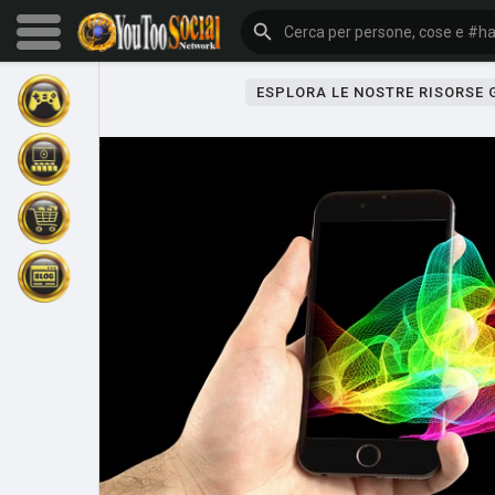
ESPLORA LE NOSTRE RISORSE
Sfoglia gli eventi
I miei eventi
Sfoglia gli articoli
Gli ultimi prodotti
Forum
Esplorare