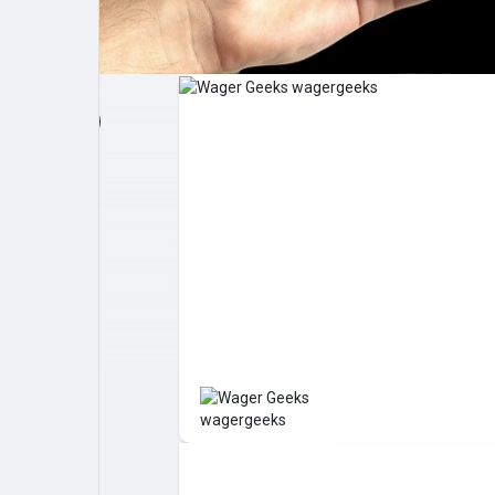
Post popolari
Giochi
Film
Lavori
offerte
finanziamenti