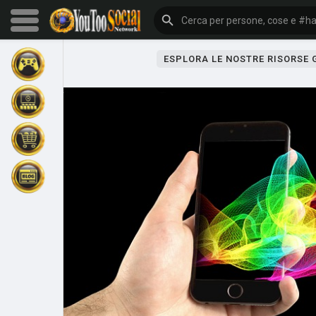
ESPLORA LE NOSTRE RISORSE
Sfoglia gli eventi
I miei eventi
Sfoglia gli articoli
Gli ultimi prodotti
Forum
Esplorare