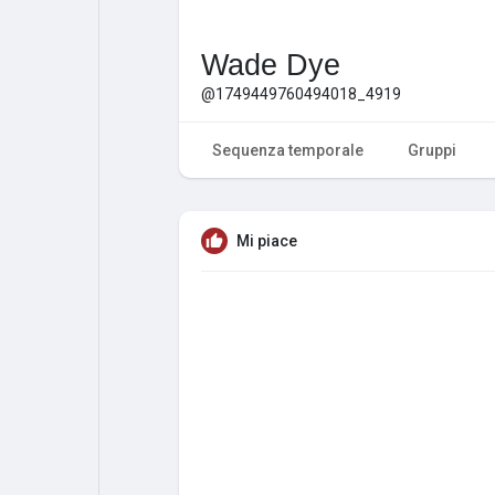
Wade Dye
@1749449760494018_4919
Sequenza temporale
Gruppi
Mi piace