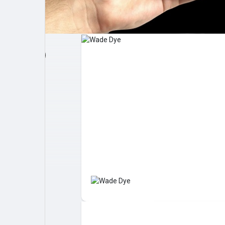
Post popolari
Giochi
Film
Lavori
offerte
finanziamenti