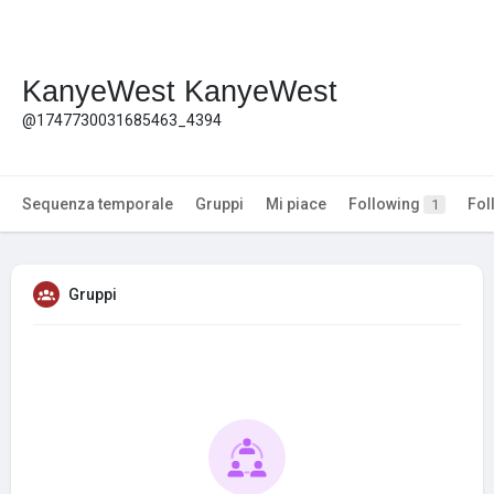
KanyeWest KanyeWest
@1747730031685463_4394
Sequenza temporale
Gruppi
Mi piace
Following
Fol
1
Gruppi