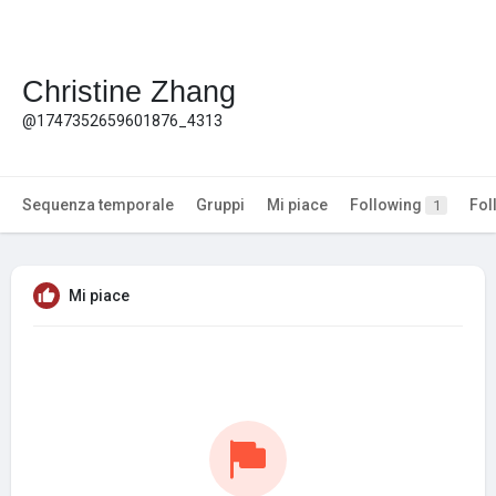
Christine Zhang
@1747352659601876_4313
Sequenza temporale
Gruppi
Mi piace
Following
Fol
1
Mi piace