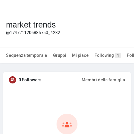
market trends
@1747211206885750_4282
Sequenza temporale
Gruppi
Mi piace
Following
Fol
1
0 Followers
Membri della famiglia