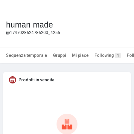
human made
@1747028624786200_4255
Sequenza temporale
Gruppi
Mi piace
Following
Fol
1
Prodotti in vendita.