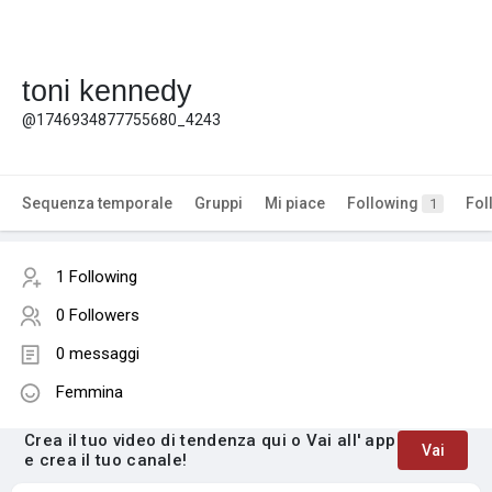
toni kennedy
@1746934877755680_4243
Sequenza temporale
Gruppi
Mi piace
Following
Fol
1
1 Following
0 Followers
0 messaggi
Femmina
Crea il tuo video di tendenza qui o Vai all' app
Vai
e crea il tuo canale!