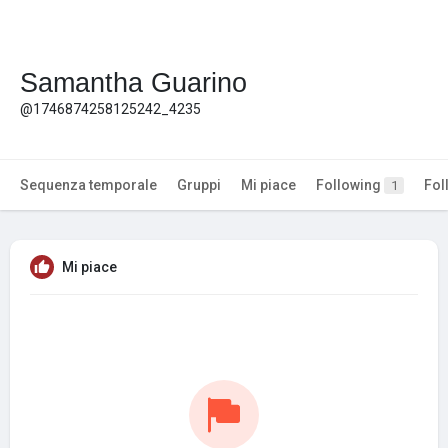
Samantha Guarino
@1746874258125242_4235
Sequenza temporale
Gruppi
Mi piace
Following
Fol
1
Mi piace