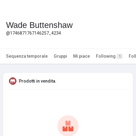
Wade Buttenshaw
@1746871767146257_4234
Sequenza temporale
Gruppi
Mi piace
Following
Fol
1
Prodotti in vendita.