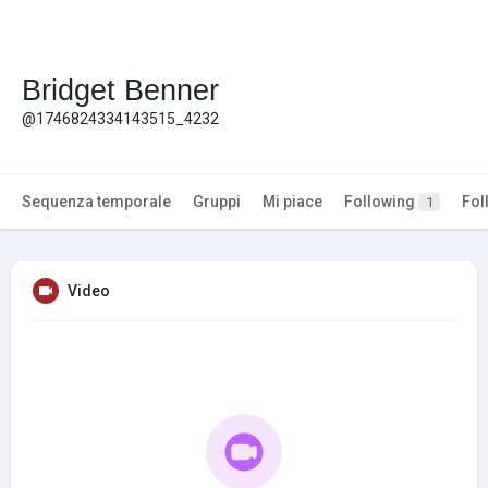
Bridget Benner
@1746824334143515_4232
Sequenza temporale
Gruppi
Mi piace
Following
Fol
1
Video