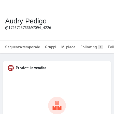
Audry Pedigo
@1746795733697094_4226
Sequenza temporale
Gruppi
Mi piace
Following
Fol
1
Prodotti in vendita.