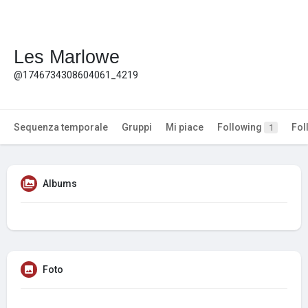
Les Marlowe
@1746734308604061_4219
Sequenza temporale
Gruppi
Mi piace
Following
Fol
1
Albums
Foto