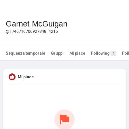
Garnet McGuigan
@1746716706927848_4215
Sequenza temporale
Gruppi
Mi piace
Following
Fol
1
Mi piace