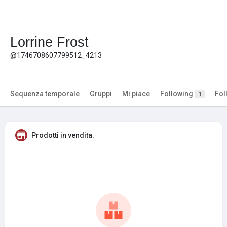
Lorrine Frost
@1746708607799512_4213
Sequenza temporale
Gruppi
Mi piace
Following
Fol
1
Prodotti in vendita.