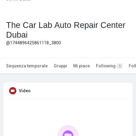
The Car Lab Auto Repair Center
Dubai
@1744896425861118_3800
Sequenza temporale
Gruppi
Mi piace
Following
Fol
1
Video