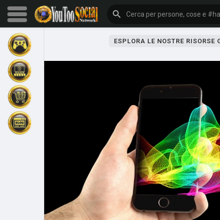
ESPLORA LE NOSTRE RISORSE
Sfoglia gli eventi
I miei eventi
Sfoglia gli articoli
Gli ultimi prodotti
Forum
Esplorare