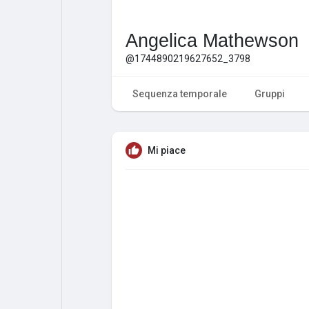
Angelica Mathewson
@1744890219627652_3798
Sequenza temporale
Gruppi
Mi piace