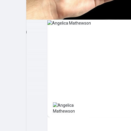
Post popolari
Giochi
Film
Lavori
offerte
finanziamenti