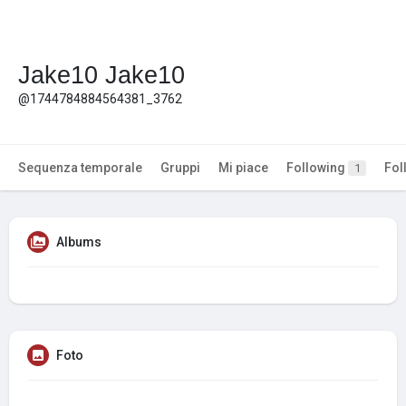
Jake10 Jake10
@1744784884564381_3762
Sequenza temporale
Gruppi
Mi piace
Following
Fol
1
Albums
Foto