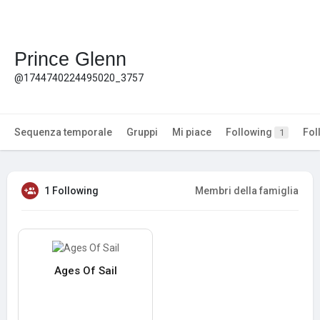
Prince Glenn
@1744740224495020_3757
Sequenza temporale
Gruppi
Mi piace
Following
Fol
1
1 Following
Membri della famiglia
Ages Of Sail