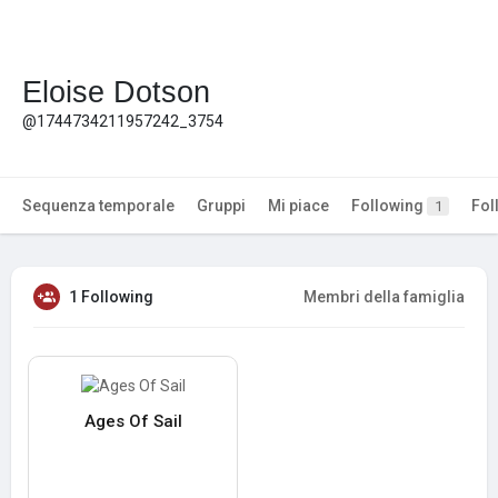
Eloise Dotson
@1744734211957242_3754
Sequenza temporale
Gruppi
Mi piace
Following
Fol
1
1 Following
Membri della famiglia
Ages Of Sail