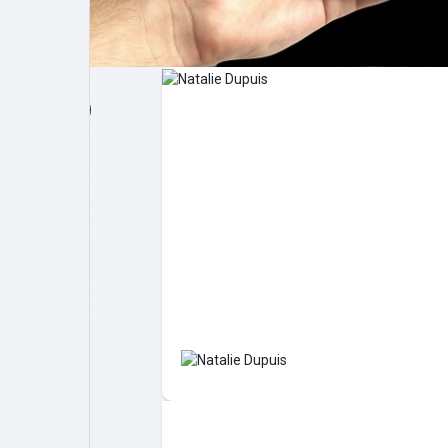
Post popolari
Giochi
Film
Lavori
offerte
finanziamenti