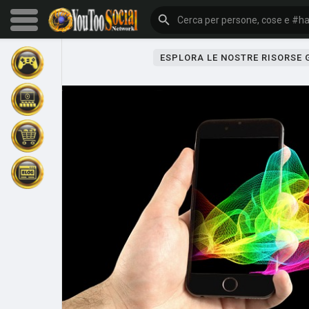
ESPLORA LE NOSTRE RISORSE
Sfoglia gli eventi
I miei eventi
Sfoglia gli articoli
Gli ultimi prodotti
Forum
Esplorare