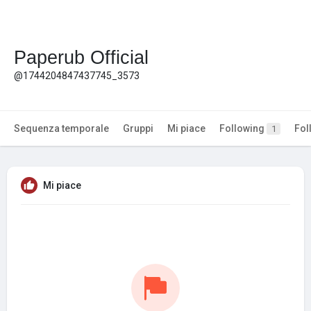
Paperub Official
@1744204847437745_3573
Sequenza temporale
Gruppi
Mi piace
Following
Fol
1
Mi piace