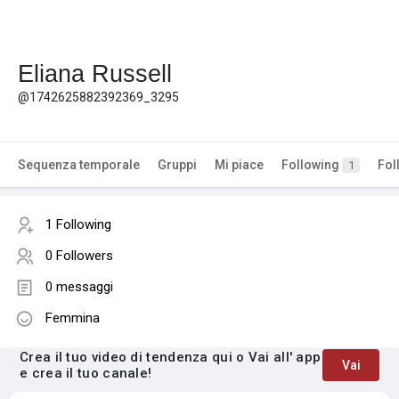
Eliana Russell
@1742625882392369_3295
Sequenza temporale
Gruppi
Mi piace
Following
Fol
1
1 Following
0 Followers
0 messaggi
Femmina
Crea il tuo video di tendenza qui o Vai all' app
Vai
e crea il tuo canale!