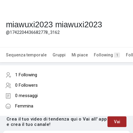
miawuxi2023 miawuxi2023
@1742204436682778_3162
Sequenza temporale
Gruppi
Mi piace
Following
Fol
1
1 Following
0 Followers
0 messaggi
Femmina
Crea il tuo video di tendenza qui o Vai all' app
Vai
e crea il tuo canale!