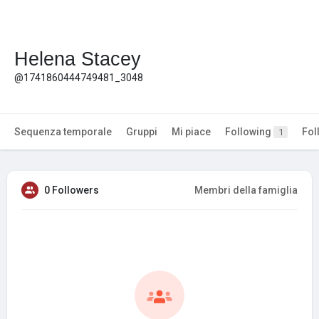
Helena Stacey
@1741860444749481_3048
Sequenza temporale
Gruppi
Mi piace
Following
Fol
1
0 Followers
Membri della famiglia