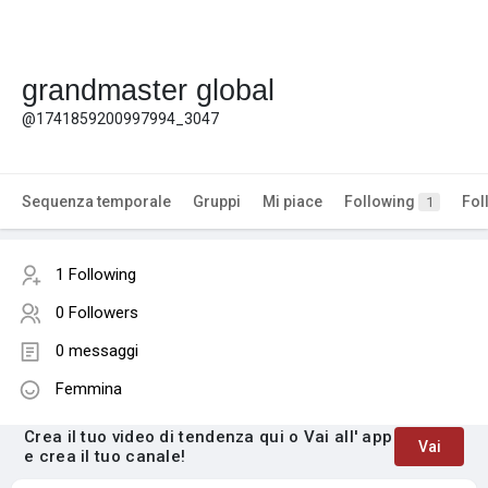
grandmaster global
@1741859200997994_3047
Sequenza temporale
Gruppi
Mi piace
Following
Fol
1
1 Following
0 Followers
0 messaggi
Femmina
Crea il tuo video di tendenza qui o Vai all' app
Vai
e crea il tuo canale!