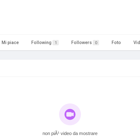
Mi piace
Following
Followers
Foto
Vi
1
0
non piÃ¹ video da mostrare