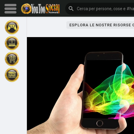
ESPLORA LE NOSTRE RISORSE
Sfoglia gli eventi
I miei eventi
Sfoglia gli articoli
Gli ultimi prodotti
Forum
Esplorare