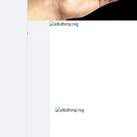
Post popolari
Giochi
Film
Lavori
offerte
finanziamenti